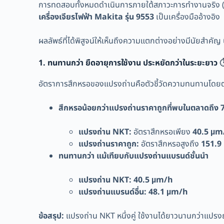
การทดสอบทั้งหมดดำเนินการภายใต้สภาวะการทำงานจริง (w
เครื่องเจียรไฟฟ้า Makita รุ่น 9553
เป็นเครื่องมืออ้างอิง
ผลลัพธ์ที่ได้พิสูจน์ให้เห็นถึงความแตกต่างอย่างมีนัยสำคัญ 
1. ทนทานกว่า ยืดอายุการใช้งาน ประหยัดกว่าในระยะยาว
⏱
อัตราการสึกหรอของแปรงถ่านคือตัวชี้วัดความทนทานโดยตรง
สึกหรอน้อยกว่าแปรงถ่านราคาถูกที่พบในตลาดถึง
แปรงถ่าน NKT:
อัตราสึกหรอเพียง
40.5 µm
แปรงถ่านราคาถูก:
อัตราสึกหรอสูงถึง
151.9
ทนทานกว่า แม้เทียบกับแปรงถ่านแบรนด์ชั้นนำ
แปรงถ่าน NKT:
40.5 µm/h
แปรงถ่านแบรนด์อื่น:
48.1 µm/h
ข้อสรุป:
แปรงถ่าน NKT หนึ่งคู่ ใช้งานได้ยาวนานกว่าแปรงถ