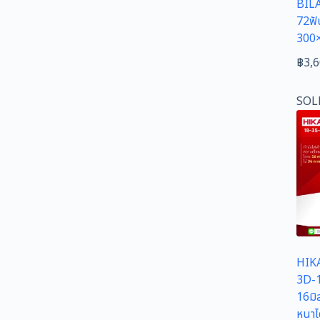
BILA
72ฟ
300
฿
3,
SOL
HIKA
3D-1
16มิ
หนาไ