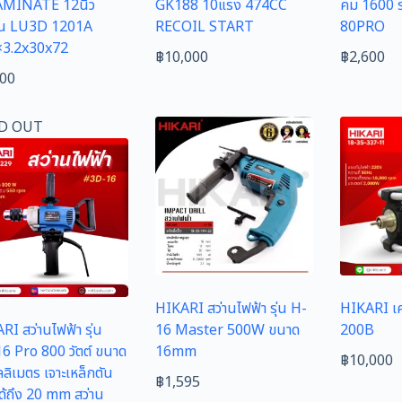
MINATE 12นิ้ว
GK188 10แรง 474CC
คม 1600 ร
ัน LU3D 1201A
RECOIL START
80PRO
×3.2x30x72
฿
10,000
฿
2,600
600
D OUT
HIKARI สว่านไฟฟ้า รุ่น H-
HIKARI เคร
RI สว่านไฟฟ้า รุ่น
16 Master 500W ขนาด
200B
6 Pro 800 วัตต์ ขนาด
16mm
฿
10,000
ลลิเมตร เจาะเหล็กตัน
฿
1,595
ด้ถึง 20 mm สว่าน