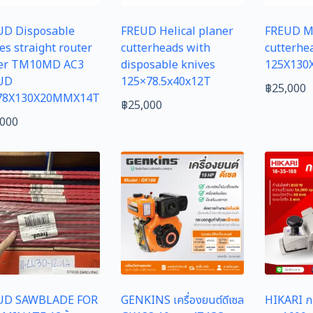
UD Disposable
FREUD Helical planer
FREUD Mu
es straight router
cutterheads with
cutterhe
ter TM10MD AC3
disposable knives
125X130
UD
125×78.5x40x12T
฿
25,000
78X130X20MMX14T
฿
25,000
,000
UD SAWBLADE FOR
GENKINS เครื่องยนต์ดีเซล
HIKARI กบ