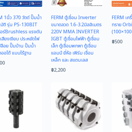
1นิ้ว 370 วัตต์ ปั๊มน้ำ
FERM ตู้เชื่อม Inverter
FERM เครื
นมัติ รุ่น PS-130BIT
ขนาดลวด 1.6-3.2มิลลิเมตร
ทราย Orb
อร์Brushless แรงดัน
220V MMA INVERTER
(100×100
 เสียงเงียบ ประหยัดไฟ
IGBT ตู้เชื่อมไฟฟ้า ตู้เชื่อม
฿
500
ปลือย ปั๊มบ้าน ปั้มน้ำ
เล็ก ตู้เชื่อมพกพา ตู้เชื่อม
้ำออโต้ แบบไร้ฐาน
แอมป์ ยี่ห้อ เฟิร์ม เชื่อม
เหล็ก และ สแตนเลส
600
฿
2,200