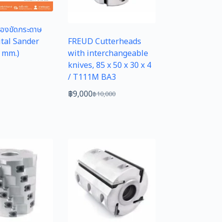
่องขัดกระดาษ
ital Sander
FREUD Cutterheads
 mm.)
with interchangeable
knives, 85 x 50 x 30 x 4
/ T111M BA3
฿
9,000
฿
10,000
Original
Current
price
price
was:
is:
฿10,000.
฿9,000.