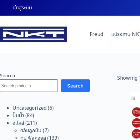
Skip
เข้าสู่ระบบ
to
content
Freud
แปรงถ่าน NK
Search
Showing 1
Search
6
Uncategorized
6
84
สินค้า
ปั๊มน้ำ
84
สินค้า
211
อะไหล่
211
สินค้า
7
ตลับลูกปืน
7
สินค้า
139
ทุ่น ฟิลคอยล์
139