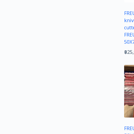
FRE
kniv
cut
FRE
50X
฿
25
FRE