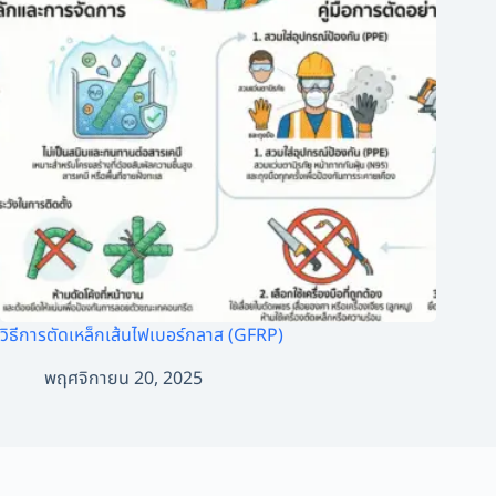
วิธีการตัดเหล็กเส้นไฟเบอร์กลาส (GFRP)
พฤศจิกายน 20, 2025