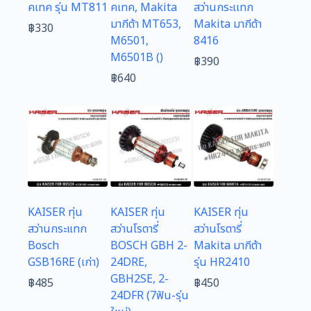
คเทค รุ่น MT811
คเทค, Makita
สว่านกระเเทก
มากีต้า MT653,
Makita มากีต้า
฿
330
M6501,
8416
M6501B ()
฿
390
฿
640
KAISER ทุ่น
KAISER ทุ่น
KAISER ทุ่น
สว่านกระแทก
สว่านโรตารี่
สว่านโรตารี่
Bosch
BOSCH GBH 2-
Makita มากีต้า
GSB16RE (เก่า)
24DRE,
รุ่น HR2410
GBH2SE, 2-
฿
485
฿
450
24DFR (7ฟัน-รุ่น