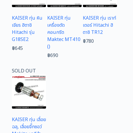
KAISER ทุ่น หิน
KAISER ทุ่น
KAISER ทุ่น เราท์
เจียร ฮิตาชิ
เครื่องตัด
เตอร์ Hitachi ฮิ
Hitachi รุ่น
คอนกรีต
ตาชิ TR12
G18SE2
Maktec MT410
฿
780
()
฿
645
฿
690
SOLD OUT
KAISER ทุ่น เลื่อย
ฉลุ, เลื่อยจิ๊กซอว์