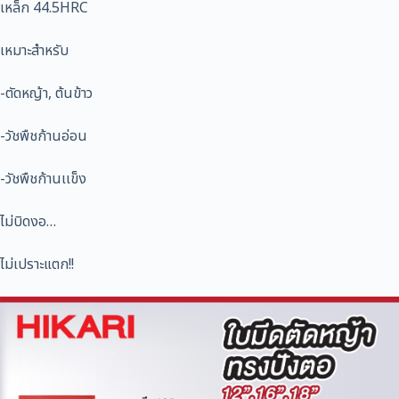
เหล็ก 44.5HRC
เหมาะสำหรับ
-ตัดหญ้า, ต้นข้าว
-วัชพืชก้านอ่อน
-วัชพืชก้านเเข็ง
ไม่บิดงอ…
ไม่เปราะแตก!!