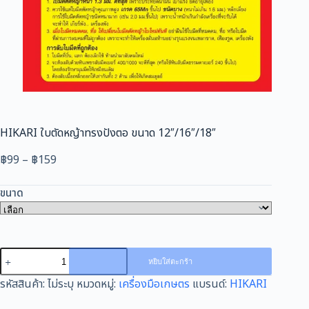
HIKARI ใบตัดหญ้าทรงปังตอ ขนาด 12″/16″/18″
Price
฿
99
–
฿
159
range:
฿99
ขนาด
through
฿159
จำนวน
หยิบใส่ตะกร้า
HIKARI
รหัสสินค้า:
ไม่ระบุ
หมวดหมู่:
เครื่องมือเกษตร
แบรนด์:
HIKARI
ใบ
ตัด