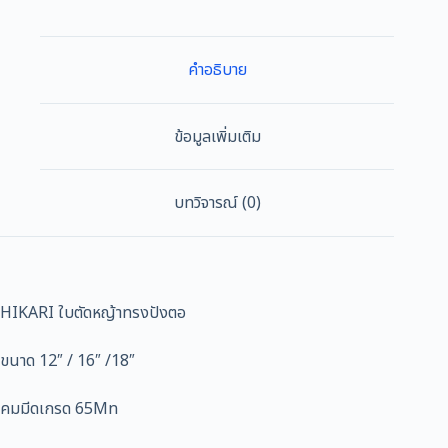
หญ้า
ทรง
ปังตอ
คำอธิบาย
ขนาด
12"/16"/18"
ชิ้น
ข้อมูลเพิ่มเติม
บทวิจารณ์ (0)
็HIKARI ใบตัดหญ้าทรงปังตอ
ขนาด 12″ / 16″ /18″
คมมีดเกรด 65Mn