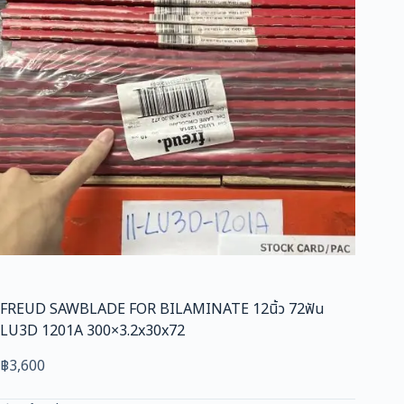
FREUD SAWBLADE FOR BILAMINATE 12นิ้ว 72ฟัน
LU3D 1201A 300×3.2x30x72
฿
3,600