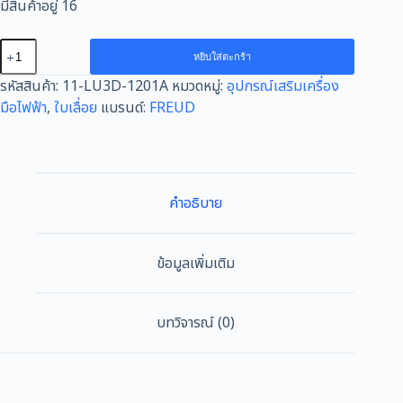
มีสินค้าอยู่ 16
จำนวน
หยิบใส่ตะกร้า
FREUD
รหัสสินค้า:
11-LU3D-1201A
หมวดหมู่:
อุปกรณ์เสริมเครื่อง
SAWBLADE
มือไฟฟ้า
,
ใบเลื่อย
แบรนด์:
FREUD
FOR
BILAMINATE
12นิ้ว
72ฟัน
LU3D
คำอธิบาย
1201A
300x3.2x30x72
ชิ้น
ข้อมูลเพิ่มเติม
บทวิจารณ์ (0)