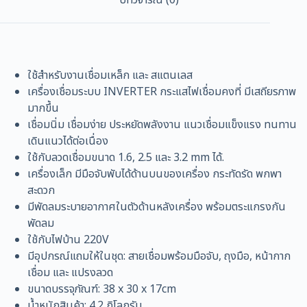
เชื่อม
ไฟฟ้า
ตู้
เชื่อม
เล็ก
ใช้สำหรับงานเชื่อมเหล็ก และ สแตนเลส
ตู้
เครื่องเชื่อมระบบ INVERTER กระแสไฟเชื่อมคงที่ มีเสถียรภาพ
เชื่อม
มากขึ้น
พกพา
เชื่อมนิ่ม เชื่อมง่าย ประหยัดพลังงาน แนวเชื่อมแข็งแรง ทนทาน
ตู้
เดินแนวได้ต่อเนื่อง
เชื่อม
ใช้กับลวดเชื่อมขนาด 1.6, 2.5 และ 3.2 mm ได้.
แอมป์
เครื่องเล็ก มีมือจับพับได้ด้านบนของเครื่อง กระทัดรัด พกพา
ยี่ห้อ
สะดวก
เฟิร์ม
มีพัดลมระบายอากาศในตัวด้านหลังเครื่อง พร้อมตระแกรงกัน
เชื่อม
พัดลม
เหล็ก
ใช้กับไฟบ้าน 220V
และ
มีอุปกรณ์แถมให้ในชุด: สายเชื่อมพร้อมมือจับ, ถุงมือ, หน้ากาก
ส
เชื่อม และ แปรงลวด
แตน
ขนาดบรรจุภัณฑ์: 38 x 30 x 17cm
เลส
น้ำหนักสินค้า: 4.2 กิโลกรัม