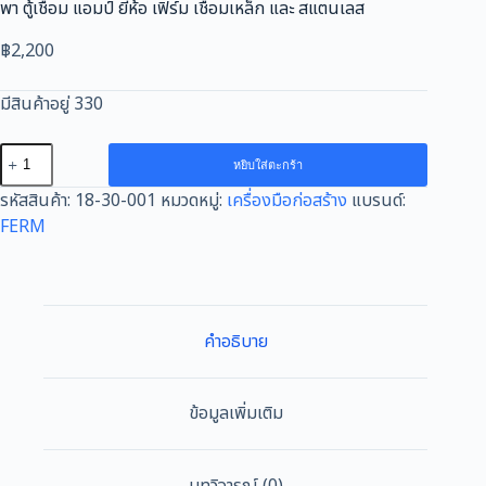
พา ตู้เชื่อม แอมป์ ยี่ห้อ เฟิร์ม เชื่อมเหล็ก และ สแตนเลส
฿
2,200
มีสินค้าอยู่ 330
จำนวน
หยิบใส่ตะกร้า
FERM
รหัสสินค้า:
18-30-001
หมวดหมู่:
เครื่องมือก่อสร้าง
แบรนด์:
ตู้
FERM
เชื่อม
Inverter
ขนาด
ลวด
1.6-
คำอธิบาย
3.2มิลลิเมตร
220V
MMA
ข้อมูลเพิ่มเติม
INVERTER
IGBT
ตู้
บทวิจารณ์ (0)