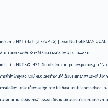
แปรงถ่าน NKT (H31) (สำหรับ AEG) | เกรด No.1 GERMAN QUALIT
คืนประสิทธิภาพเต็มกำลังให้กับเครื่องมือช่าง AEG ของคุณ!
แปรงถ่าน NKT รหัส H31 เป็นอะไหล่ทดแทนคุณภาพสูง มาตรฐาน “No.1 G
การนำไฟฟ้าสูงสุด: ช่วยให้มอเตอร์ทำงานได้เต็มประสิทธิภาพ แรงดีไม่มีตก
การปกป้องหัวทุ่น: เนื้อถ่านมีคุณภาพ ไม่แข็งจนเกินไป ลดการเสียดสีและ “
ความทนทาน: มีอัตราการสึกหรอต่ำ ใช้งานได้ยาวนาน คุ้มค่ากว่าแปรงถ่านท