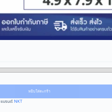
หยิบใส่ตะกร้า
แบรนด์:
NKT