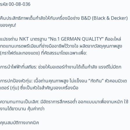
รหัส 00-08-036
คืนประสิทธิภาพเต็มกำลังให้กับเครื่องมือช่าง B&D (Black & Decker)
ของคุณ!
แปรงถ่าน NKT มาตรฐาน “No.1 GERMAN QUALITY” คืออะไหล่
ทดแทนเกรดพรีเมียมที่ช่างมืออาชีพไว้วางใจ ผลิตจากวัสดุคุณภาพสูง
(กราไฟต์และทองแดง) ที่คัดสรรมาโดยเฉพาะเพื่อ:
การนำไฟฟ้าที่เสถียร: ช่วยให้มอเตอร์ทำงานได้เต็มกำลัง แรงดีไม่มีตก
การปกป้องหัวทุ่น: เนื้อถ่านคุณภาพสูง ไม่แข็งจน “กัดกิน” หัวคอมมิวเต
เตอร์ (ทุ่น) ซึ่งเป็นหัวใจสำคัญของเครื่องมือ
ความทนทานเป็นเลิศ: มีอัตราการสึกหรอต่ำ ออกแบบมาเพื่องานหนัก ใช้
งานได้ยาวนาน คุ้มค่ากว่า
คุณสมบัติทางเทคนิค