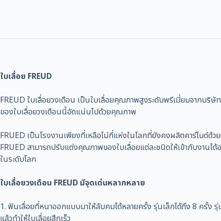
150X3.1X30X36T
ชิ้น
ใบเลื่อย FREUD
FREUD ใบเลื่อยวงเดือน เป็นใบเลื่อยคุณภาพสูงระดับพรีเมี่ยมจากบริษัทจ
ของใบเลื่อยวงเดือนนี้อัดแน่นไปด้วยคุณภาพ
FRUED เป็นโรงงานเพียงที่เหลือไม่กี่แห่งในโลกที่ยังคงผลิตคาร์ไบด์ด้ว
FRUED สามารถปรับแต่งคุณภาพของใบเลื่อยแต่ละชนิดให้เข้ากับงานได้อย่า
ในระดับโลก
ใบเลื่อยวงเดือน FREUD มีจุดเด่นหลากหลาย
1. ฟันเลื่อยที่หนาออกแบบมาให้ลับคมได้หลายครั้ง รุ่นเล็กได้ถึง 8 ครั้ง รุ
แล้วทำให้ใบเลื่อยสึกเร็ว