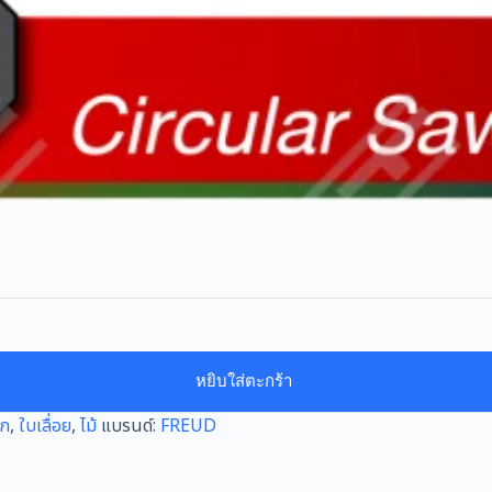
หยิบใส่ตะกร้า
็ก
,
ใบเลื่อย
,
ไม้
แบรนด์:
FREUD