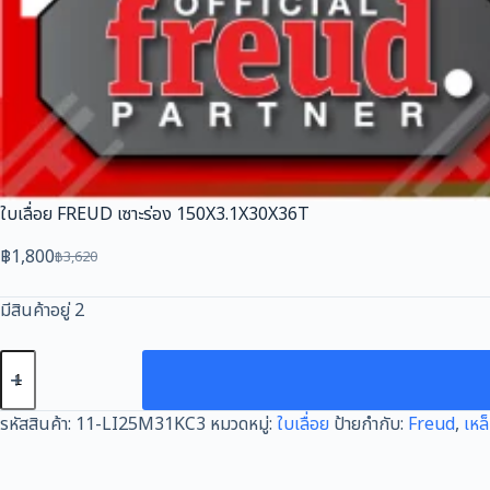
ใบเลื่อย FREUD เซาะร่อง 150X3.1X30X36T
฿
1,800
฿
3,620
Original
Current
price
price
มีสินค้าอยู่ 2
was:
is:
฿3,620.
฿1,800.
จำนวน
ใบ
เลื่อย
รหัสสินค้า:
11-LI25M31KC3
หมวดหมู่:
ใบเลื่อย
ป้ายกำกับ:
Freud
,
เหล
FREUD
เซาะ
ร่อง