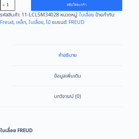
จำนวน
หยิบใส่ตะกร้า
ใบ
รหัสสินค้า:
11-LCL5M34028
หมวดหมู่:
ใบเลื่อย
ป้ายกำกับ:
เลื่อย
Freud
,
เหล็ก
,
ใบเลื่อย
,
ไม้
แบรนด์:
FREUD
FREUD
ตัด
ไม้
182X1.5/1.0X25.4X24T
ชิ้น
คำอธิบาย
ข้อมูลเพิ่มเติม
บทวิจารณ์ (0)
ใบเลื่อย FREUD