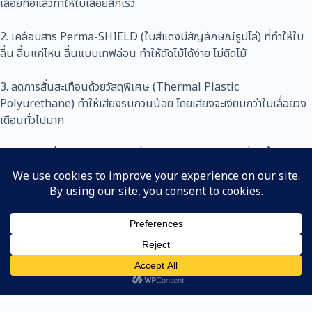
เลื่อยทื่อแล้วทำให้ใบเลื่อยสึกเร็ว
2. เคลือบสาร Perma-SHIELD (ใบสีแดงมีสัญลักษณ์รูปโล่) ที่ทำให้ใบ
ลื่น ลื่นแค่ไหน ลื่นแบบเทฟล่อน ทำให้ตัดไม้ได้ง่าย ไม่ติดไม้
3. ลดการสั่นสะเทือนด้วยวัสดุพิเศษ (Thermal Plastic
Polyurethane) ทำให้เสียงรบกวนน้อย โดยเสียงจะเงียบกว่าใบเลื่อยวง
เดือนทั่วไปมาก
ด้วย จุดเด่นที่หลากหลายของใบเลื่อย FREUD จึงทำให้ใบเลื่อยนี้เป็นใบ
เลื่อยที่ดีที่สุดในโลกอันหนึ่ง
Line
หน้าแรก
ค้นหาสินค้า
Copyright © 2023 | NAKATA-Cun Co,. Ltd.