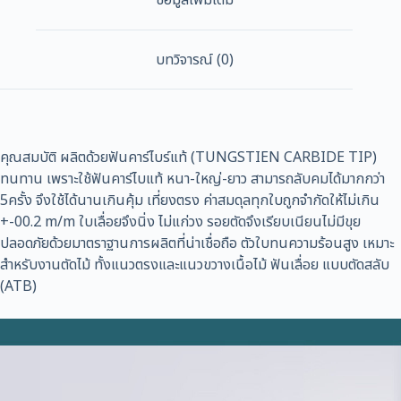
วง
เดือน
ใบ
บทวิจารณ์ (0)
วง
เดือน
เลือ
ยวง
คุณสมบัติ ผลิตด้วยฟันคาร์ไบร์แท้ (TUNGSTIEN CARBIDE TIP)
เดือน
ใบ
ทนทาน เพราะใช้ฟันคาร์ไบแท้ หนา-ใหญ่-ยาว สามารถลับคมได้มากกว่า
เลื่อย
5ครั้ง จึงใช้ได้นานเกินคุ้ม เที่ยงตรง ค่าสมดุลทุกใบถูกจำกัดให้ไม่เกิน
วง
+-00.2 m/m ใบเลื่อยจึงนิ่ง ไม่แก่วง รอยตัดจึงเรียบเนียนไม่มีขุย
เดือน
ปลอดภัยด้วยมาตราฐานการผลิตที่น่าเชื่อถือ ตัวใบทนความร้อนสูง เหมาะ
ตัด
สำหรับงานตัดไม้ ทั้งแนวตรงและแนวขวางเนื้อไม้ ฟันเลื่อย แบบตัดสลับ
ไม้
(ATB)
ใบ
เลื่อย
ตัด
ไม้
ใบ