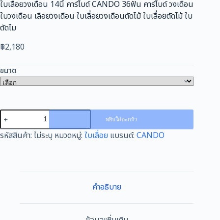
ใบเลื่อยวงเดือน 14นิ้ คาร์ไบด์ CANDO 36ฟัน คาร์ไบด์ วงเดือน
ใบวงเดือน เลือยวงเดือน ใบเลื่อยวงเดือนตัดไม้ ใบเลื่อยตัดไม้ ใบ
ตัดไม
฿
2,180
ขนาด
จำนวน
หยิบใส่ตะกร้า
ใบ
รหัสสินค้า:
ไม่ระบุ
หมวดหมู่:
ใบเลื่อย
แบรนด์:
CANDO
เลื่อย
วง
เดือน
14นิ้
คาร์ไบด์
คำอธิบาย
CANDO
36ฟัน
คาร์ไบด์
ข้อมูลเพิ่มเติม