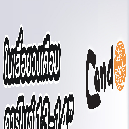
ตัด
ไม
ชิ้น