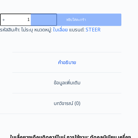
จำนวน
หยิบใส่ตะกร้า
ใบ
รหัสสินค้า:
ไม่ระบุ
หมวดหมู่:
ใบเลื่อย
แบรนด์:
STEER
เลื่อย
วง
เดือน
คาร์ไบด์(TCT)
8นิ้ว
คำอธิบาย
STEER
60ฟัน
วง
ข้อมูลเพิ่มเติม
เดือน
ใบ
วง
บทวิจารณ์ (0)
เดือน
เลือ
ยวง
เดือน
ใบเลื่อยวงเดือนติดคาร์ไบน์ การใช้งาน: ตัดอลูมิเนียม เครื่อง
ใบ