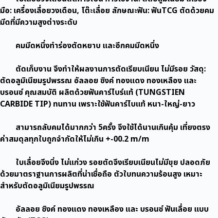
เลื่อย
มือ: เครื่องเลื่อยวงเดือน, โต๊ะเลื่อย ลักษณะฟัน: ฟันTCG ตัดด้วยคม
วง
มีดที่มีความสูงต่างระดับ
เดือน
ตัด
คมมีดหนึ่งทำร่องตัดหยาบ และอีกคมมีดหนึ่ง
อลู
มิ
ตัดเก็บงาน จึงทำให้ผลงานการตัดเรียบเนียน ไม่มีรอย วัสดุ:
เนียม
ตัดอลูมิเนียมรูปพรรณ อัลลอย ซิงค์ ทองแดง ทองเหลือง และ
อัลลอย
บรอนซ์ คุณสมบัติ ผลิตด้วยฟันคาร์ไบร์แท้ (TUNGSTIEN
ซิงค์
CARBIDE TIP) ทนทาน เพราะใช้ฟันคาร์ไบแท้ หนา-ใหญ่-ยาว
ทองแดง
ทองเ
สามารถลับคมได้มากกว่า 5ครั้ง จึงใช้ได้นานเกินคุ้ม เที่ยงตรง
ชิ้น
ค่าสมดุลทุกใบถูกจำกัดให้ไม่เกิน +-00.2 m/m
ใบเลื่อยจึงนิ่ง ไม่แก่วง รอยตัดจึงเรียบเนียนไม่มีขุย ปลอดภัย
ด้วยมาตราฐานการผลิตที่น่าเชื่อถือ ตัวใบทนความร้อนสูง เหมาะ
สำหรับตัดอลูมิเนียมรูปพรรณ
อัลลอย ซิงค์ ทองแดง ทองเหลือง และ บรอนซ์ ฟันเลื่อย แบบ