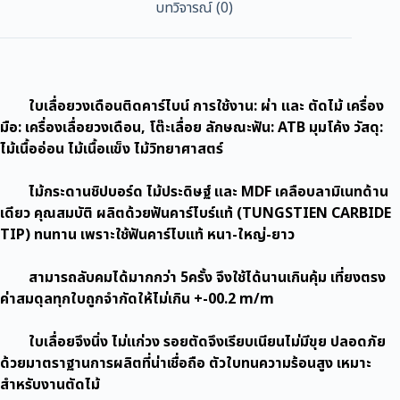
บทวิจารณ์ (0)
ใบเลื่อยวงเดือนติดคาร์ไบน์ การใช้งาน: ผ่า และ ตัดไม้ เครื่อง
มือ: เครื่องเลื่อยวงเดือน, โต๊ะเลื่อย ลักษณะฟัน: ATB มุมโค้ง วัสดุ:
ไม้เนื้ออ่อน ไม้เนื้อแข็ง ไม้วิทยาศาสตร์
ไม้กระดานชิปบอร์ด ไม้ประดิษฐ์ และ MDF เคลือบลามิเนทด้าน
เดียว คุณสมบัติ ผลิตด้วยฟันคาร์ไบร์แท้ (TUNGSTIEN CARBIDE
TIP) ทนทาน เพราะใช้ฟันคาร์ไบแท้ หนา-ใหญ่-ยาว
สามารถลับคมได้มากกว่า 5ครั้ง จึงใช้ได้นานเกินคุ้ม เที่ยงตรง
ค่าสมดุลทุกใบถูกจำกัดให้ไม่เกิน +-00.2 m/m
ใบเลื่อยจึงนิ่ง ไม่แก่วง รอยตัดจึงเรียบเนียนไม่มีขุย ปลอดภัย
ด้วยมาตราฐานการผลิตที่น่าเชื่อถือ ตัวใบทนความร้อนสูง เหมาะ
สำหรับงานตัดไม้