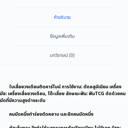
เดือน
คาร์ไบด์(TCT)
10นิ้ว
คำอธิบาย
MAXSAW
100T
วง
ข้อมูลเพิ่มเติม
เดือน
ใบ
วง
บทวิจารณ์ (0)
เดือน
เลือ
ยวง
เดือน
ใบเลื่อยวงเดือนติดคาร์ไบน์ การใช้งาน: ตัดอลูมิเนียม เครื่อง
ใบ
เลื่อย
มือ: เครื่องเลื่อยวงเดือน, โต๊ะเลื่อย ลักษณะฟัน: ฟันTCG ตัดด้วยคม
วง
มีดที่มีความสูงต่างระดับ
เดือน
ตัด
คมมีดหนึ่งทำร่องตัดหยาบ และอีกคมมีดหนึ่ง
อลู
มิ
ตัดเก็บงาน จึงทำให้ผลงานการตัดเรียบเนียน ไม่มีรอย วัสดุ: