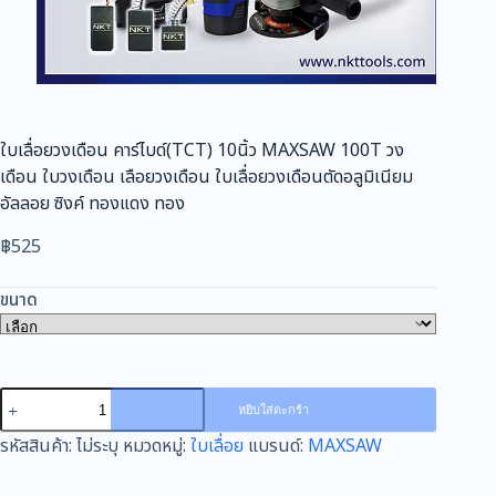
ใบเลื่อยวงเดือน คาร์ไบด์(TCT) 10นิ้ว MAXSAW 100T วง
เดือน ใบวงเดือน เลือยวงเดือน ใบเลื่อยวงเดือนตัดอลูมิเนียม
อัลลอย ซิงค์ ทองแดง ทอง
฿
525
ขนาด
จำนวน
หยิบใส่ตะกร้า
ใบ
รหัสสินค้า:
ไม่ระบุ
หมวดหมู่:
ใบเลื่อย
แบรนด์:
MAXSAW
เลื่อย
วง