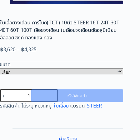
ใบเลื่อยวงเดือน คาร์ไบด์(TCT) 10นิ้ว STEER 16T 24T 30T
40T 60T 100T เลือยวงเดือน ใบเลื่อยวงเดือนตัดอลูมิเนียม
อัลลอย ซิงค์ ทองแดง ทอง
Price
฿
3,620
–
฿
4,325
range:
฿3,620
ขนาด
through
฿4,325
จำนวน
หยิบใส่ตะกร้า
ใบ
รหัสสินค้า:
ไม่ระบุ
หมวดหมู่:
ใบเลื่อย
แบรนด์:
STEER
เลื่อย
วง
เดือน
คาร์ไบด์(TCT)
10นิ้ว
คำอธิบาย