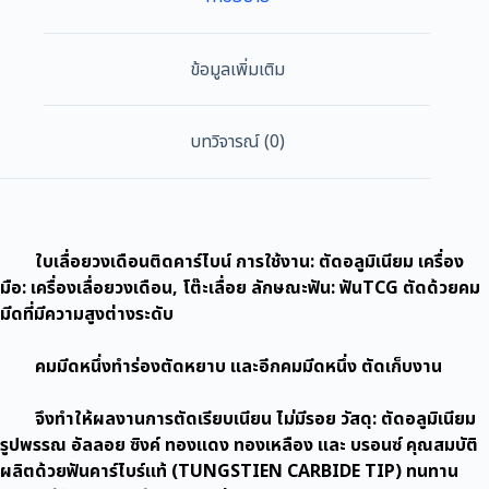
STEER
16T
24T
ข้อมูลเพิ่มเติม
30T
40T
60T
บทวิจารณ์ (0)
100T
เลือ
ยวง
เดือน
ใบเลื่อยวงเดือนติดคาร์ไบน์ การใช้งาน: ตัดอลูมิเนียม เครื่อง
ใบ
เลื่อย
มือ: เครื่องเลื่อยวงเดือน, โต๊ะเลื่อย ลักษณะฟัน: ฟันTCG ตัดด้วยคม
วง
มีดที่มีความสูงต่างระดับ
เดือน
ตัด
คมมีดหนึ่งทำร่องตัดหยาบ และอีกคมมีดหนึ่ง ตัดเก็บงาน
อลู
มิ
จึงทำให้ผลงานการตัดเรียบเนียน ไม่มีรอย วัสดุ: ตัดอลูมิเนียม
เนียม
รูปพรรณ อัลลอย ซิงค์ ทองแดง ทองเหลือง และ บรอนซ์ คุณสมบัติ
อัลลอย
ผลิตด้วยฟันคาร์ไบร์แท้ (TUNGSTIEN CARBIDE TIP) ทนทาน
ซิงค์