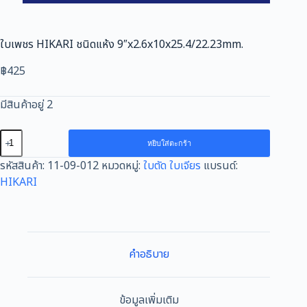
ใบเพชร HIKARI ชนิดแห้ง 9″x2.6x10x25.4/22.23mm.
฿
425
มีสินค้าอยู่ 2
จำนวน
หยิบใส่ตะกร้า
ใบ
รหัสสินค้า:
11-09-012
หมวดหมู่:
ใบตัด ใบเจียร
แบรนด์:
เพชร
HIKARI
HIKARI
ชนิด
แห้ง
9"x2.6x10x25.4/22.23mm.
ชิ้น
คำอธิบาย
ข้อมูลเพิ่มเติม