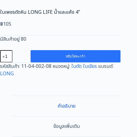
ใบเพชรตัดหิน LONG LIFE น้ำและแห้ง 4″
฿
105
มีสินค้าอยู่ 80
จำนวน
หยิบใส่ตะกร้า
ใบ
รหัสสินค้า:
11-04-002-08
หมวดหมู่:
ใบตัด ใบเจียร
แบรนด์:
เพชร
LONG
ตัด
หิน
LONG
LIFE
น้ำ
คำอธิบาย
และ
แห้ง
4"
ข้อมูลเพิ่มเติม
ชิ้น