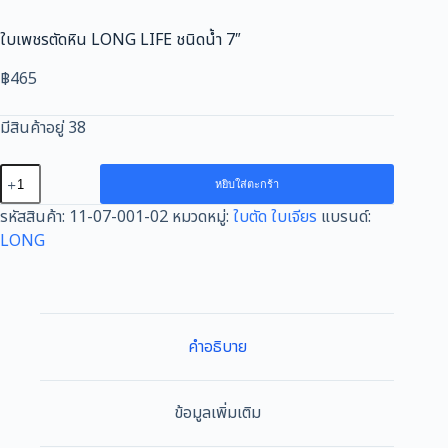
ใบเพชรตัดหิน LONG LIFE ชนิดน้ำ 7″
฿
465
มีสินค้าอยู่ 38
จำนวน
หยิบใส่ตะกร้า
ใบ
รหัสสินค้า:
11-07-001-02
หมวดหมู่:
ใบตัด ใบเจียร
แบรนด์:
เพชร
LONG
ตัด
หิน
LONG
LIFE
ชนิด
คำอธิบาย
น้ำ
7"
ชิ้น
ข้อมูลเพิ่มเติม