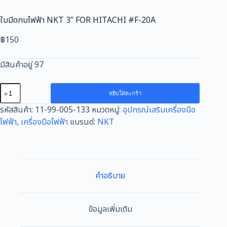
ใบมีดกบไฟฟ้า NKT 3″ FOR HITACHI #F-20A
฿
150
มีสินค้าอยู่ 97
จำนวน
หยิบใส่ตะกร้า
ใบ
รหัสสินค้า:
11-99-005-133
หมวดหมู่:
อุปกรณ์เสริมเครื่องมือ
มีด
ไฟฟ้า
,
เครื่องมือไฟฟ้า
แบรนด์:
NKT
กบ
ไฟฟ้า
NKT
3"
FOR
คำอธิบาย
HITACHI
#F-
20A
ข้อมูลเพิ่มเติม
ชิ้น