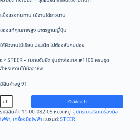
ครบชุด ทั้งใบมีด + ชุดจับยึด พร้อมใช้งานทันที
แข็งแรงทนทาน ใช้งานได้ยาวนาน
ของแท้คุณภาพสูง มาตรฐานญี่ปุ่น
ให้ผิวงานไม้เรียบ ประณีต ไม่ต้องลับคมบ่อย
👉 STEER – ใบกบจับยึด รุ่นช่างไฮเทค #1100 ครบชุด
สำหรับงานไม้มืออาชีพ
มีสินค้าอยู่ 91
จำนวน
หยิบใส่ตะกร้า
ใบ
รหัสสินค้า:
11-00-082-05
หมวดหมู่:
อุปกรณ์เสริมเครื่องมือ
กบ
ไฟฟ้า
,
เครื่องมือไฟฟ้า
แบรนด์:
STEER
จับ
ยึด
STEER