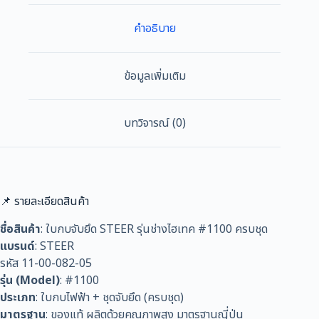
รุ่น
ช่าง
คำอธิบาย
ไฮเทค
#1100
ครบ
ข้อมูลเพิ่มเติม
ชุด
ชิ้น
บทวิจารณ์ (0)
📌 รายละเอียดสินค้า
ชื่อสินค้า
: ใบกบจับยึด STEER รุ่นช่างไฮเทค #1100 ครบชุด
แบรนด์
: STEER
รหัส 11-00-082-05
รุ่น (Model)
: #1100
ประเภท
: ใบกบไฟฟ้า + ชุดจับยึด (ครบชุด)
มาตรฐาน
: ของแท้ ผลิตด้วยคุณภาพสูง มาตรฐานญี่ปุ่น