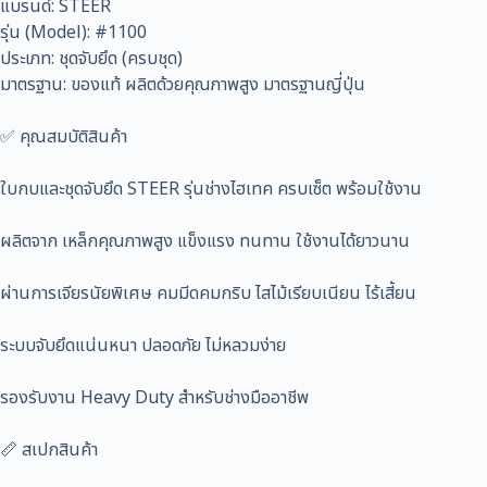
แบรนด์: STEER
รุ่น (Model): #1100
ประเภท: ชุดจับยึด (ครบชุด)
มาตรฐาน: ของแท้ ผลิตด้วยคุณภาพสูง มาตรฐานญี่ปุ่น
✅ คุณสมบัติสินค้า
ใบกบและชุดจับยึด STEER รุ่นช่างไฮเทค ครบเซ็ต พร้อมใช้งาน
ผลิตจาก เหล็กคุณภาพสูง แข็งแรง ทนทาน ใช้งานได้ยาวนาน
ผ่านการเจียรนัยพิเศษ คมมีดคมกริบ ไสไม้เรียบเนียน ไร้เสี้ยน
ระบบจับยึดแน่นหนา ปลอดภัย ไม่หลวมง่าย
รองรับงาน Heavy Duty สำหรับช่างมืออาชีพ
📏 สเปกสินค้า