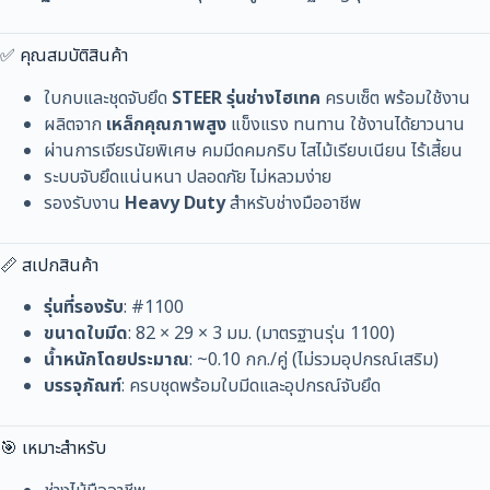
✅ คุณสมบัติสินค้า
ใบกบและชุดจับยึด
STEER รุ่นช่างไฮเทค
ครบเซ็ต พร้อมใช้งาน
ผลิตจาก
เหล็กคุณภาพสูง
แข็งแรง ทนทาน ใช้งานได้ยาวนาน
ผ่านการเจียรนัยพิเศษ คมมีดคมกริบ ไสไม้เรียบเนียน ไร้เสี้ยน
ระบบจับยึดแน่นหนา ปลอดภัย ไม่หลวมง่าย
รองรับงาน
Heavy Duty
สำหรับช่างมืออาชีพ
📏 สเปกสินค้า
รุ่นที่รองรับ
: #1100
ขนาดใบมีด
: 82 × 29 × 3 มม. (มาตรฐานรุ่น 1100)
น้ำหนักโดยประมาณ
: ~0.10 กก./คู่ (ไม่รวมอุปกรณ์เสริม)
บรรจุภัณฑ์
: ครบชุดพร้อมใบมีดและอุปกรณ์จับยึด
🎯 เหมาะสำหรับ