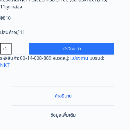
11ชุด:กล่อง
฿
810
มีสินค้าอยู่ 11
จำนวน
หยิบใส่ตะกร้า
แปรง
รหัสสินค้า:
00-14-008-889
หมวดหมู่:
แปรงถ่าน
แบรนด์:
ถ่านNKT
NKT
FOR
LG
#SDG-
10C
(ขนาด5x10x12/13)
คำอธิบาย
11ชุด:กล่อง
ชิ้น
ข้อมูลเพิ่มเติม