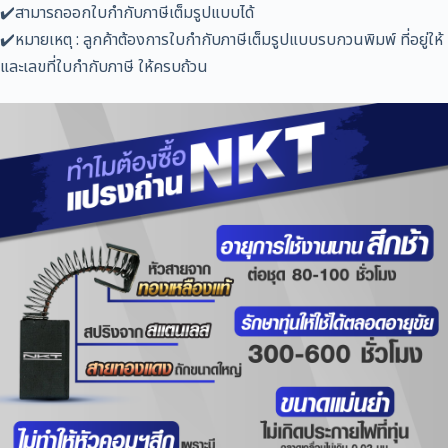
✔️สามารถออกใบกำกับภาษีเต็มรูปแบบได้
✔️หมายเหตุ : ลูกค้าต้องการใบกำกับภาษีเต็มรูปแบบรบกวนพิมพ์ ที่อยู่ให้
และเลขที่ใบกำกับภาษี ให้ครบถ้วน