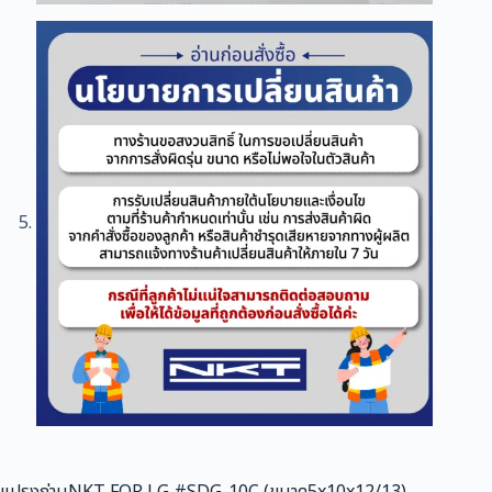
แปรงถ่านNKT FOR LG #SDG-10C (ขนาด5x10x12/13)