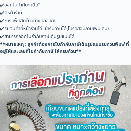
✔️ออกใบกำกับภาษีได้
✔️มีหน้าร้าน
✔️การแพ็คสินค้าอย่างปลอดภัย
✔️รับสินค้าที่หน้าร้านได้ เข้ารับด่วนได้(โปรดสอบถามเพิ่มเติม)
✔️สามารถออกใบกำกับภาษีเต็มรูปแบบได้
**หมายเหตุ : ลูกค้าต้องการใบกำกับภาษีเต็มรูปแบบรบกวนพิมพ์ ที่
อยู่ให้และเลขที่ใบกำกับภาษี ให้ครบถ้วน**