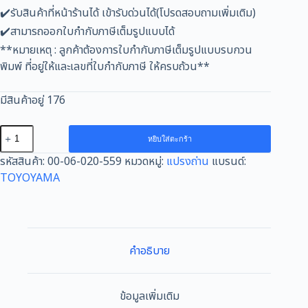
✔️รับสินค้าที่หน้าร้านได้ เข้ารับด่วนได้(โปรดสอบถามเพิ่มเติม)
✔️สามารถออกใบกำกับภาษีเต็มรูปแบบได้
**หมายเหตุ : ลูกค้าต้องการใบกำกับภาษีเต็มรูปแบบรบกวน
พิมพ์ ที่อยู่ให้และเลขที่ใบกำกับภาษี ให้ครบถ้วน**
มีสินค้าอยู่ 176
จำนวน
หยิบใส่ตะกร้า
แปรง
รหัสสินค้า:
00-06-020-559
หมวดหมู่:
แปรงถ่าน
แบรนด์:
ถ่าน
TOYOYAMA
TOYOYAMA
FOR
BOSCH
#1127
(ขนาด5x8x15.5/17.5)
คำอธิบาย
12ชุด:กล่อง
ชิ้น
ข้อมูลเพิ่มเติม