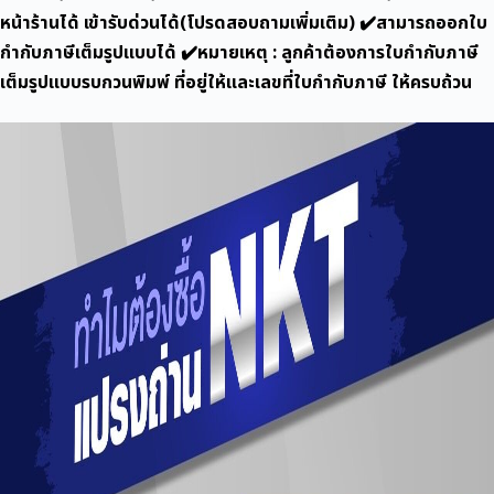
หน้าร้านได้ เข้ารับด่วนได้(โปรดสอบถามเพิ่มเติม) ✔️สามารถออกใบ
กำกับภาษีเต็มรูปแบบได้ ✔️หมายเหตุ : ลูกค้าต้องการใบกำกับภาษี
เต็มรูปแบบรบกวนพิมพ์ ที่อยู่ให้และเลขที่ใบกำกับภาษี ให้ครบถ้วน