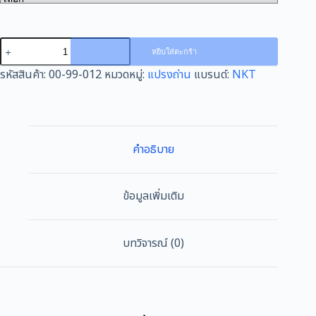
฿950
จำนวน
หยิบใส่ตะกร้า
แปรง
รหัสสินค้า:
00-99-012
หมวดหมู่:
แปรงถ่าน
แบรนด์:
NKT
ถ่าน
NKT
สำหรับ
HITACHI
999012
คำอธิบาย
ขนาด
6.3x8x16/18mm.
CLH,NLU2,NRU,NU2,NU4,NU-
ข้อมูลเพิ่มเติม
DH3,4
,NUN2,NUP,NUP2,NUP-
SR,NUP-
บทวิจารณ์ (0)
SR3,NUS-
DH2,3,4
,NUS-
SR2,3