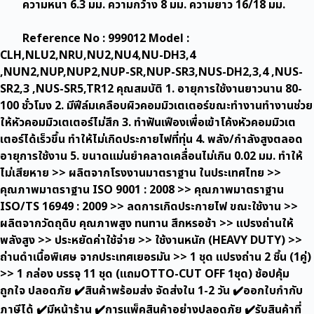
ความหนา 6.3 มม. ความกว้าง 8 มม. ความยาว 16/18 มม.
,NUS-
SR5,TR12
(ชุด:กล่อง)
Reference No : 999012 Model :
ชิ้น
CLH,NLU2,NRU,NU2,NU4,NU-DH3,4
,NUN2,NUP,NUP2,NUP-SR,NUP-SR3,NUS-DH2,3,4 ,NUS-
SR2,3 ,NUS-SR5,TR12 คุณสมบัติ 1. อายุการใช้งานยาวนาน 80-
100 ชั่วโมง 2. มีฟีล์มเคลือบผิวคอมมิวเตเตอร์ขณะทำงานทำงานช่วย
ให้หัวคอมมิวเตเตอร์ไม่สึก 3. ทำฟันเฟืองเพื่อเข้าโค้งหัวคอมมิวเต
เตอร์ได้เร็วขึ้น ทำให้ไม่เกิดประกายไฟที่ทุ่น 4. พลัง/กำลังสูงตลอด
อายุการใช้งาน 5. ขนาดแม่นยำคลาดเคลื่อนไม่เกิน 0.02 มม. ทำให้
ไม่เสียหาย >> ผลิตจากโรงงานมาตราฐาน ในประเทศไทย >>
คุณภาพมาตราฐาน ISO 9001 : 2008 >> คุณภาพมาตราฐาน
ISO/TS 16949 : 2009 >> ลดการเกิดประกายไฟ ขณะใช้งาน >>
ผลิตจากวัดถุดิบ คุณภาพสูง ทนทาน สึกหรอช้า >> แปรงถ่านให้
พลังสูง >> ประหยัดค่าใช้จ่าย >> ใช้งานหนัก (HEAVY DUTY) >>
ถ่านดำเนื้อพิเศษ จากประเทศเยอรมัน >> 1 ชุด แปรงถ่าน 2 ชิ้น (1คู่)
>> 1 กล่อง บรรจุ 11 ชุด (แถมOTTO-CUT OFF 1ชุด) ช้อปคุ้ม
ถูกใจ ปลอดภัย ✔️สินค้าพร้อมส่ง จัดส่งใน 1-2 วัน ✔️ออกใบกำกับ
ภาษีได้ ✔️มีหน้าร้าน ✔️การแพ็คสินค้าอย่างปลอดภัย ✔️รับสินค้าที่