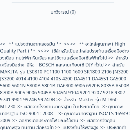
100,
CB-
บทวิจารณ์ (0)
100A
,
CB-
7,
>> ** แปรงถ่านจากเยอรมัน ** << >> ** อะไหล่คุณภาพ ( High
CB-
21,
Quality Part ) ** << >> ใช้สำหรับเป็นอะไหล่แปรงถ่านเครื่องมือช่าง
CB-
วงเดือน กบไฟฟ้า หินเจียร และใช้งานเครื่องมือใช้ไฟฟ้าทั่วไป >> สำหรับ
101,
เครื่องมือช่าง ยี่ห้อ : BOSCH และงานเทียบใช้ DIY ทั่วไป >> สำหรับ
CB-
MAKITA รุ่น LS0810 PC1100 1100 1600 SR1800 2106 JN3200
102,
JS3200 4014 4100 4104 4105 4200 DA4511 DA4551 GA5000
CB-
5600 5601N 5800B 5801B DA6300 6906 6920B 8035B 8500B
103,
8700B 9005 9006 9045B 9045N 9104 9201 9207 9218 9307
CB-
9741 9901 9924B 9924DB >> สำหรับ Maktec รุ่น MT860
105,
MT230 >> ผลิตจากโรงงานมาตราฐาน ในประเทศไทย >> คุณภาพ
CB-
มาตราฐาน ISO 9001 : 2008 >> คุณภาพมาตราฐาน ISO/TS 16949 :
112,
2009 >> ลดการเกิดประกายไฟ ขณะใช้งาน >> ผลิตจากวัดถุดิบ
CB-
คุณภาพสูง ทนทาน สึกหรอช้า >> แปรงถ่านให้พลังสูง >> ประหยัดค่า