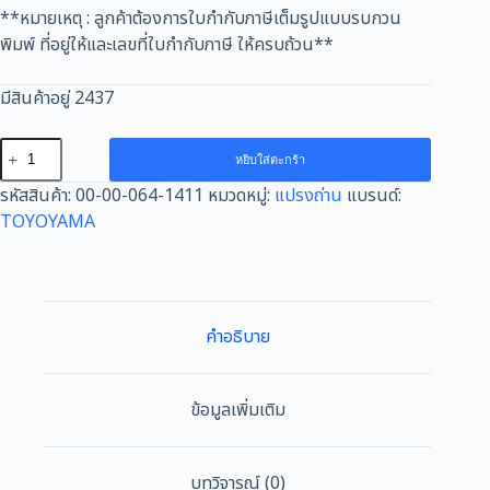
**หมายเหตุ : ลูกค้าต้องการใบกำกับภาษีเต็มรูปแบบรบกวน
พิมพ์ ที่อยู่ให้และเลขที่ใบกำกับภาษี ให้ครบถ้วน**
มีสินค้าอยู่ 2437
จำนวน
หยิบใส่ตะกร้า
แปรง
รหัสสินค้า:
00-00-064-1411
หมวดหมู่:
แปรงถ่าน
แบรนด์:
ถ่าน
TOYOYAMA
AFOC
TOYOYAMA
FOR
MAKITA
CB-
คำอธิบาย
64
(ขนาด5x8x10.5/11.5)
1ชุด
ข้อมูลเพิ่มเติม
ชิ้น
บทวิจารณ์ (0)