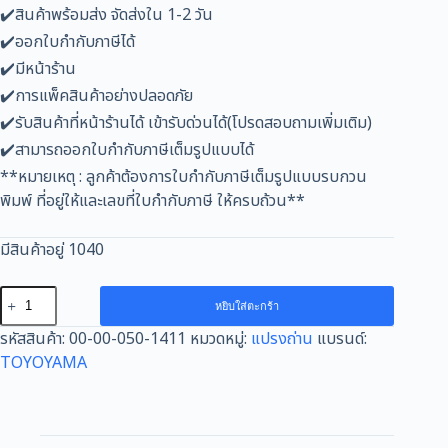
✔️สินค้าพร้อมส่ง จัดส่งใน 1-2 วัน
✔️ออกใบกำกับภาษีได้
✔️มีหน้าร้าน
✔️การแพ็คสินค้าอย่างปลอดภัย
✔️รับสินค้าที่หน้าร้านได้ เข้ารับด่วนได้(โปรดสอบถามเพิ่มเติม)
✔️สามารถออกใบกำกับภาษีเต็มรูปแบบได้
**หมายเหตุ : ลูกค้าต้องการใบกำกับภาษีเต็มรูปแบบรบกวน
พิมพ์ ที่อยู่ให้และเลขที่ใบกำกับภาษี ให้ครบถ้วน**
มีสินค้าอยู่ 1040
จำนวน
หยิบใส่ตะกร้า
แปรง
รหัสสินค้า:
00-00-050-1411
หมวดหมู่:
แปรงถ่าน
แบรนด์:
ถ่าน
TOYOYAMA
AFOC
TOYOYAMA
FOR
MAKITA