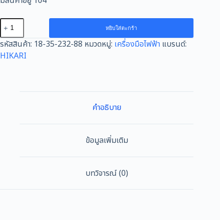
มีสินค้าอยู่ 104
จำนวน
หยิบใส่ตะกร้า
เครื่อง
รหัสสินค้า:
18-35-232-88
หมวดหมู่:
เครื่องมือไฟฟ้า
แบรนด์:
เร้า
HIKARI
เตอร์
HIKARI
PRO
#3R-
12B
คำอธิบาย
ชิ้น
ข้อมูลเพิ่มเติม
บทวิจารณ์ (0)