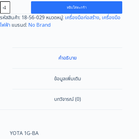
จำนวน
หยิบใส่ตะกร้า
เครื่อง
รหัสสินค้า:
18-56-029
หมวดหมู่:
เครื่องมือก่อสร้าง
,
เครื่องมือ
เจียร
ไฟฟ้า
แบรนด์:
No Brand
7นิ้ว
YOTA
กำลัง
ไฟฟ้า
2,000วัตต์
คำอธิบาย
ความเร็ว
รอบ
8,500
ข้อมูลเพิ่มเติม
rpm
ทน
งาน
บทวิจารณ์ (0)
เจียร
เนี๊ยบ
ของ
แท้
ลูก
YOTA 1G-BA