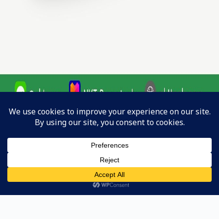
Line
หน้าแรก
ค้นหาสินค้า
Copyright © 2023 | NAKATA-Cun Co,. Ltd.