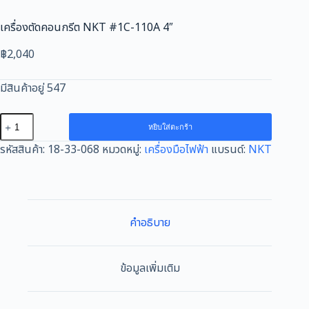
เครื่องตัดคอนกรีต NKT #1C-110A 4″
฿
2,040
มีสินค้าอยู่ 547
จำนวน
หยิบใส่ตะกร้า
เครื่อง
รหัสสินค้า:
18-33-068
หมวดหมู่:
เครื่องมือไฟฟ้า
แบรนด์:
NKT
ตัด
คอนกรีต
NKT
#1C-
110A
คำอธิบาย
4"
ชิ้น
ข้อมูลเพิ่มเติม