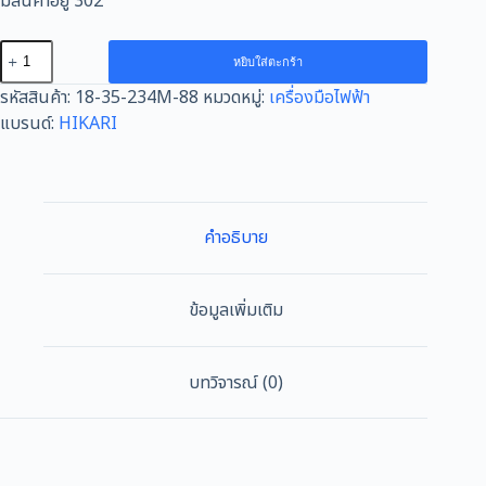
มีสินค้าอยู่ 302
จำนวน
หยิบใส่ตะกร้า
เครื่อง
รหัสสินค้า:
18-35-234M-88
หมวดหมู่:
เครื่องมือไฟฟ้า
ขัด
แบรนด์:
HIKARI
เงา
สี
HIKARI
PRO
#3T-
คำอธิบาย
180
7นิ้ว
ชิ้น
ข้อมูลเพิ่มเติม
บทวิจารณ์ (0)