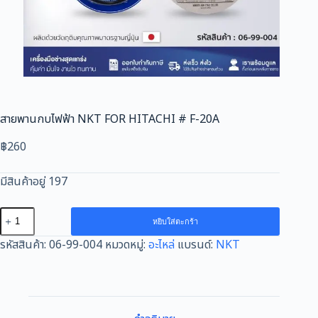
สายพานกบไฟฟ้า NKT FOR HITACHI # F-20A
฿
260
มีสินค้าอยู่ 197
จำนวน
หยิบใส่ตะกร้า
สายพาน
รหัสสินค้า:
06-99-004
หมวดหมู่:
อะไหล่
แบรนด์:
NKT
กบ
ไฟฟ้า
NKT
FOR
HITACHI