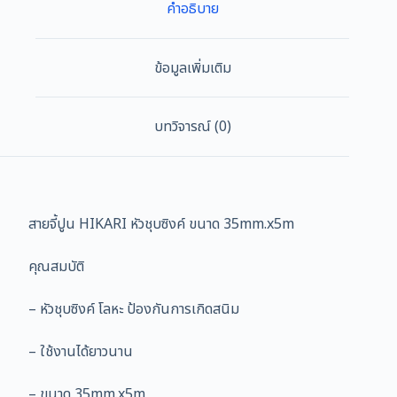
คำอธิบาย
VN35
-
ZN35
ข้อมูลเพิ่มเติม
สำหรับ
หมุน
ซ้าย
บทวิจารณ์ (0)
หัว
ชุบ
ซิงค์
ชิ้น
สายจี้ปูน HIKARI หัวชุบซิงค์ ขนาด 35mm.x5m
คุณสมบัติ
– หัวชุบซิงค์ โลหะ ป้องกันการเกิดสนิม
– ใช้งานได้ยาวนาน
– ขนาด 35mm.x5m