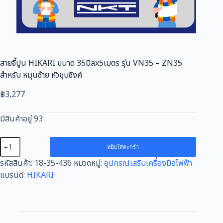
สายจี้ปูน HIKARI ขนาด 35มิลx5เมตร รุ่น VN35 – ZN35
สำหรับ หมุนซ้าย หัวชุบซิงค์
฿
3,277
มีสินค้าอยู่ 93
จำนวน
หยิบใส่ตะกร้า
สาย
รหัสสินค้า:
18-35-436
หมวดหมู่:
อุปกรณ์เสริมเครื่องมือไฟฟ้า
จี้
แบรนด์:
HIKARI
ปูน
HIKARI
ขนาด
35มิลx5เมตร
รุ่น