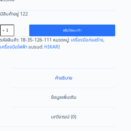
มีสินค้าอยู่ 122
จำนวน
หยิบใส่ตะกร้า
สว่าน
รหัสสินค้า:
18-35-126-111
หมวดหมู่:
เครื่องมือก่อสร้าง
,
โรตารี่
เครื่องมือไฟฟ้า
แบรนด์:
HIKARI
3
ระบบ
22
มม.
ยี่ห้อ
คำอธิบาย
HIKARI
รุ่น
RM-
ข้อมูลเพิ่มเติม
22VA
HIKARI
Master
บทวิจารณ์ (0)
ชิ้น