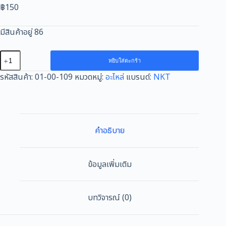
฿
150
มีสินค้าอยู่ 86
จำนวน
หยิบใส่ตะกร้า
ส
รหัสสินค้า:
01-00-109
หมวดหมู่:
อะไหล่
แบรนด์:
NKT
วิทซ์
สำหรับ
G18SE3
G18SE4
220VG18SA2
คำอธิบาย
ชิ้น
ข้อมูลเพิ่มเติม
บทวิจารณ์ (0)