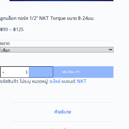
ลูกบล็อก ทอร์ค 1/2″ NKT Torque ขนาด 8-24มม.
Price
฿
90
–
฿
125
range:
฿90
ขนาด
through
฿125
จำนวน
หยิบใส่ตะกร้า
ลูก
รหัสสินค้า:
ไม่ระบุ
หมวดหมู่:
อะไหล่
แบรนด์:
NKT
บล็อก
ทอร์ค
1/2"
NKT
Torque
คำอธิบาย
ขนาด
8-
24มม.