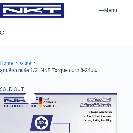
Skip
to
Menu
content
Home
อะไหล่
ลูกบล็อก ทอร์ค 1/2″ NKT Torque ขนาด 8-24มม.
SOLD OUT