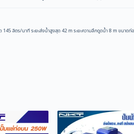
45 ลิตร/นาที ระยะส่งน้ำสูงสุด 42 m ระยะความลึกดูดน้ำ 8 m ขนาดท่อ