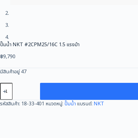
ปั๊มน้ำ NKT #2CPM25/16C 1.5 แรงม้า
฿
9,790
มีสินค้าอยู่ 47
จำนวน
ปั๊ม
น้ำ
รหัสสินค้า:
18-33-401
หมวดหมู่:
ปั๊มน้ำ
แบรนด์:
NKT
NKT
#2CPM25/16C
1.5
แรงม้า
ชิ้น