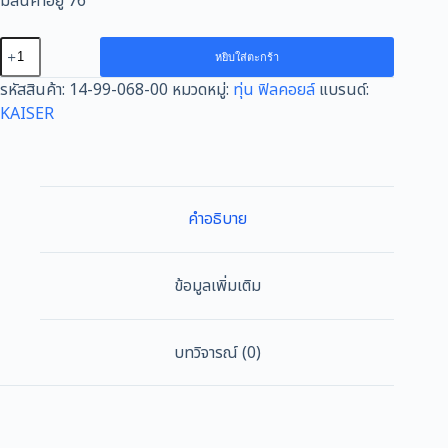
มีสินค้าอยู่ 76
จำนวน
หยิบใส่ตะกร้า
ทุ่น
รหัสสินค้า:
14-99-068-00
หมวดหมู่:
ทุ่น ฟิลคอยล์
แบรนด์:
KAISER
KAISER
FOR
HITACHI
G18SC
เครื่อง
ขัด
คำอธิบาย
7"
ชิ้น
ข้อมูลเพิ่มเติม
บทวิจารณ์ (0)