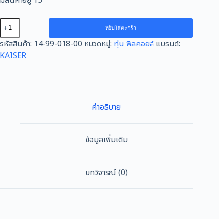
มีสินค้าอยู่ 13
จำนวน
หยิบใส่ตะกร้า
ทุ่น
รหัสสินค้า:
14-99-018-00
หมวดหมู่:
ทุ่น ฟิลคอยล์
แบรนด์:
สว่าน
KAISER
กระแทก
KAISER
FOR
HITACHI
PR38E
คำอธิบาย
ชิ้น
ข้อมูลเพิ่มเติม
บทวิจารณ์ (0)