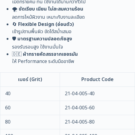
เม็ดทรายคม ทน ใช้งานได้นานกว่าทั่วไป
จักร
🌪️
ขัดเรียบ เนียน ไม่สะสมความร้อน
ชนิด
อ่อน
ลดการไหม้ผิวงาน เหมาะกับงานละเอียด
ตัว
🔄
Flexible Design (อ่อนตัว)
ชิ้น
เข้ารูปตามพื้นผิว ขัดได้สม่ำเสมอ
🛡️
มาตรฐานความปลอดภัยสูง
รองรับรอบสูง ใช้งานมั่นใจ
🇩🇪
ผ้าทรายคัดสรรจากเยอรมัน
ให้ Performance ระดับมืออาชีพ
เบอร์ (Grit)
Product Code
40
21-04-005-40
60
21-04-005-60
80
21-04-005-80