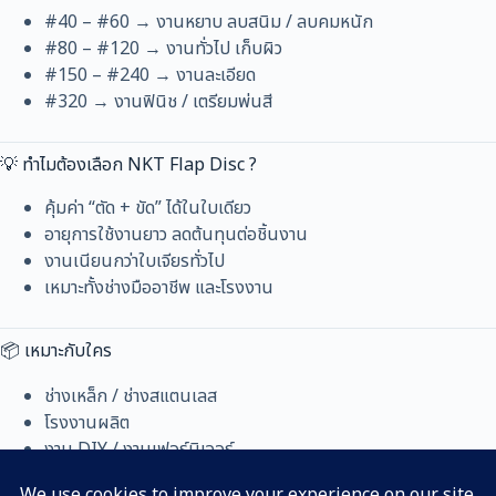
#40 – #60 → งานหยาบ ลบสนิม / ลบคมหนัก
#80 – #120 → งานทั่วไป เก็บผิว
#150 – #240 → งานละเอียด
#320 → งานฟินิช / เตรียมพ่นสี
💡 ทำไมต้องเลือก NKT Flap Disc ?
คุ้มค่า “ตัด + ขัด” ได้ในใบเดียว
อายุการใช้งานยาว ลดต้นทุนต่อชิ้นงาน
งานเนียนกว่าใบเจียรทั่วไป
เหมาะทั้งช่างมืออาชีพ และโรงงาน
📦 เหมาะกับใคร
ช่างเหล็ก / ช่างสแตนเลส
โรงงานผลิต
งาน DIY / งานเฟอร์นิเจอร์
ร้านซ่อม / งานก่อสร้าง