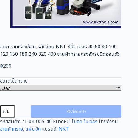
จานทรายเรียงซ้อน หลังอ่อน NKT 4นิ้ว เบอร์ 40 60 80 100
120 150 180 240 320 400 จานผ้าทรายกรงจักรชนิดอ่อนตัว
฿
200
ขนาดเม็ดทราย
จำนวน
หยิบใส่ตะกร้า
จาน
รหัสสินค้า:
21-04-005-40
หมวดหมู่:
ใบตัด ใบเจียร
ป้ายกำกับ:
ทราย
จานผ้าทราย
,
แผ่นขัด
แบรนด์:
NKT
เรียง
ซ้อน