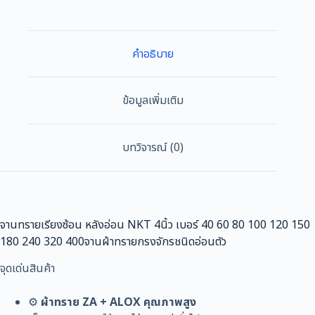
หลัง
อ่อน
NKT
คำอธิบาย
4นิ้ว
เบอร์
40
ข้อมูลเพิ่มเติม
60
80
100
บทวิจารณ์ (0)
120
150
180
240
320
จานทรายเรียงซ้อน หลังอ่อน NKT 4นิ้ว เบอร์ 40 60 80 100 120 150
400
180 240 320 400จานผ้าทรายกรงจักรชนิดอ่อนตัว
จาน
จุดเด่นสินค้า
ผ้า
ทราย
⚙️
ผ้าทราย ZA + ALOX คุณภาพสูง
กรง