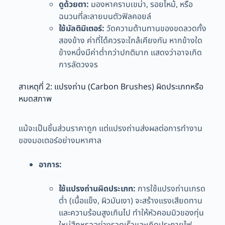
ดูด้วยตา:
มองหาคราบเขม่า, รอยไหม้, หรือ
ฉนวนที่ละลายบนตัวฟิลคอยล์
ใช้มัลติมิเตอร์:
วัดความต้านทานของขดลวดทั้ง
สองข้าง ค่าที่ได้ควรจะใกล้เคียงกัน หากข้างใด
ข้างหนึ่งมีค่าต่ำกว่าปกติมาก แสดงว่าอาจเกิด
การลัดวงจร
สาเหตุที่ 2: แปรงถ่าน (Carbon Brushes) ผิดประเภทหรือ
หมดสภาพ
แม้จะเป็นชิ้นส่วนราคาถูก แต่แปรงถ่านส่งผลต่อการทำงาน
ของมอเตอร์อย่างมหาศาล
อาการ:
ใช้แปรงถ่านผิดประเภท:
การใช้แปรงถ่านเกรด
ต่ำ (เนื้อแข็ง, ผิวมันเงา) จะสร้างแรงเสียดทาน
และความร้อนสูงเกินไป ทำให้หัวคอมมิวของทุ่น
ใหม่สึกหรออย่างรวดเร็วและเกิดประกายไฟ