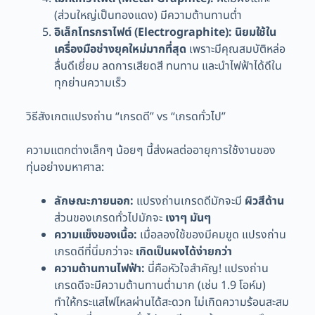
(ส่วนใหญ่เป็นทองแดง) มีความต้านทานต่ำ
อิเล็กโทรกราไฟต์ (Electrographite):
นิยมใช้ใน
เครื่องมือช่างยุคใหม่มากที่สุด
เพราะมีคุณสมบัติหล่อ
ลื่นดีเยี่ยม ลดการเสียดสี ทนทาน และนำไฟฟ้าได้ดีใน
ทุกย่านความเร็ว
วิธีสังเกตแปรงถ่าน “เกรดดี” vs “เกรดทั่วไป”
ความแตกต่างเล็กๆ น้อยๆ นี้ส่งผลต่ออายุการใช้งานของ
ทุ่นอย่างมหาศาล:
ลักษณะภายนอก:
แปรงถ่านเกรดดีมักจะมี
ผิวสีด้าน
ส่วนของเกรดทั่วไปมักจะ
เงาๆ มันๆ
ความแข็งของเนื้อ:
เมื่อลองใช้ของมีคมขูด แปรงถ่าน
เกรดดีที่นิ่มกว่าจะ
เกิดเป็นผงได้ง่ายกว่า
ความต้านทานไฟฟ้า:
นี่คือหัวใจสำคัญ! แปรงถ่าน
เกรดดีจะมีความต้านทานต่ำมาก (เช่น 1.9 โอห์ม)
ทำให้กระแสไฟไหลผ่านได้สะดวก ไม่เกิดความร้อนสะสม