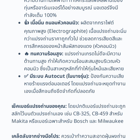
ความต้านทานไฟฟ้าต่ำ ทำให้กระแสไฟไหลผ่านไปยัง
ทุ่นหรืออาร์เมเจอร์ได้อย่างสมบูรณ์ มอเตอร์จึงมี
กำลังเต็ม 100%
👍 เนื้อนิ่ม ถนอมหัวคอมมิว:
ผลิตจากกราไฟต์
คุณภาพสูง (Electrographite) เนื้อแปรงถ่านจะนิ่ม
กว่าแปรงถ่านราคาถูกทั่วไป ช่วยลดการเสียดสีและ
การสึกหรอของหน้าสัมผัสทองแดง (หัวคอมมิว)
🔥 ทนความร้อนสูง:
แปรงถ่านเกรดไม่ดีจะมีความ
ต้านทานสูง ทำให้เกิดความร้อนสะสมสูงบริเวณหัว
คอมมิว ซึ่งเป็นสาเหตุหลักที่ทำให้ทุ่นไหม้และเสียหาย
✅ มีระบบ Autocut (ในบางรุ่น):
ป้องกันความเสีย
หายร้ายแรงต่อมอเตอร์ โดยแปรงถ่านจะหยุดทำงาน
เองเมื่อสึกจนถึงขีดจำกัดที่ปลอดภัย
เช็คเบอร์แปรงถ่านของคุณ:
โดยปกติเบอร์แปรงถ่านจะถูก
สลักไว้บนตัวแปรงถ่านเอง เช่น CB-325, CB-459 สำหรับ
Makita หรือเบอร์เฉพาะสำหรับ Bosch และ Milwaukee
เคล็ดลับจากช่างมือโปร:
ควรเป่าทำความสะอาดฝุ่นผงถ่าน