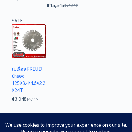
Original
Current
Original
Current
฿
15,545
฿
31,110
price
price
Original
Current
price
price
was:
is:
price
price
was:
is:
SALE
฿16,665.
฿8,323.
was:
is:
฿1,480.
฿730.
฿31,110.
฿15,545.
ใบเลื่อย FREUD
นำร่อง
125X3.4/4.6X2.2
X24T
฿
3,048
฿
6,115
Original
Current
price
price
was:
is:
฿6,115.
฿3,048.
NEXT