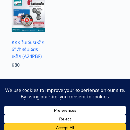
KKK ใบเจียรเหล็ก
6″ สำหรับเจียร
เหล็ก (A24PBF)
฿
80
PREV
NEXT