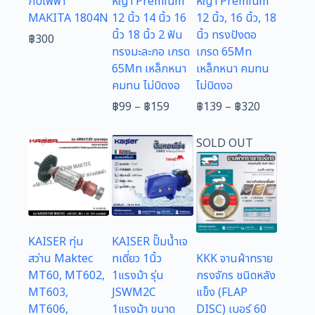
กบไฟฟ้า
หญ้า Premium
หญ้า Premium
MAKITA 1804N
12 นิ้ว 14 นิ้ว 16
12 นิ้ว, 16 นิ้ว, 18
นิ้ว 18 นิ้ว 2 ฟัน
นิ้ว ทรงปังตอ
฿
300
ทรงมะละกอ เกรด
เกรด 65Mn
65Mn เหล็กหนา
เหล็กหนา คมทน
คมทน ไม่บิดงอ
ไม่บิดงอ
Price
Price
฿
99
–
฿
159
฿
139
–
฿
320
range:
range:
฿99
฿139
SOLD OUT
through
through
฿159
฿320
KAISER ทุ่น
KAISER ปั๊มน้ำเจ
สว่าน Maktec
ทเดี่ยว 1นิ้ว
KKK จานผ้าทราย
MT60, MT602,
1แรงม้า รุ่น
กรงจักร ชนิดหลัง
MT603,
JSWM2C
แข็ง (FLAP
MT606,
1แรงม้า ขนาด
DISC) เบอร์ 60