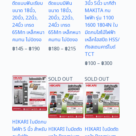
ดีดแบบฟันเรียบ
ดีดแบบมีฟัน
3นิ้ว 5นิ้ว มากีต้า
ขนาด 18นิ้ว,
ขนาด 18นิ้ว,
MAKITA กบ
20นิ้ว, 22นิ้ว,
20นิ้ว, 22นิ้ว,
ไฟฟ้า รุ่น 1100
24นิ้ว เกรด
24นิ้ว เกรด
1600 1804N ใบ
65Mn เหล็กหนา
65Mn เหล็กหนา
มีดกบไสไม้ไฟฟ้า
คมทน ไม่บิดงอ
คมทน ไม่บิดงอ
เหล็กไฮสปีด HSS/
ทังสเตนคาร์ไบด์
Price
Price
฿
145
–
฿
190
฿
180
–
฿
215
TCT
range:
range:
฿145
฿180
Price
฿
100
–
฿
300
through
through
range:
฿190
฿215
฿100
SOLD OUT
SOLD OUT
through
฿300
HIKARI ใบมีดกบ
ไฟฟ้า 5 นิ้ว สำหรับ
HIKARI ใบมีดตัด
HIKARI ใบมีดตัด