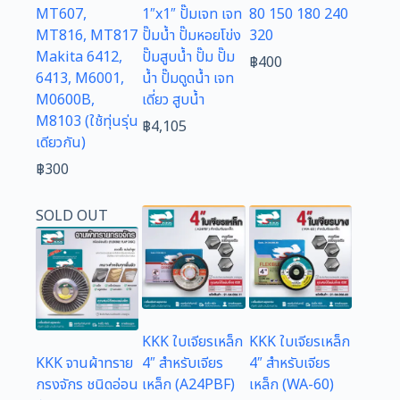
MT607,
1″x1″ ปั๊มเจท เจท
80 150 180 240
MT816, MT817
ปั๊มน้ำ ปั๊มหอยโข่ง
320
Makita 6412,
ปั๊มสูบน้ำ ปั๊ม ปั๊ม
฿
400
6413, M6001,
น้ำ ปั๊มดูดน้ำ เจท
M0600B,
เดี่ยว สูบน้ำ
M8103 (ใช้ทุ่นรุ่น
฿
4,105
เดียวกัน)
฿
300
SOLD OUT
KKK ใบเจียรเหล็ก
KKK ใบเจียรเหล็ก
KKK จานผ้าทราย
4″ สำหรับเจียร
4″ สำหรับเจียร
กรงจักร ชนิดอ่อน
เหล็ก (A24PBF)
เหล็ก (WA-60)