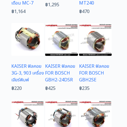
เดือน MC-7
MT240
฿
1,295
฿
1,164
฿
470
KAISER ฟิลคอย
KAISER ฟิลคอย
KAISER ฟิลคอย
3G-3, 903 เครื่อง
FOR BOSCH
FOR BOSCH
เจียร์พิมพ์
GBH2-24DSR
GBH2SE
฿
220
฿
425
฿
235