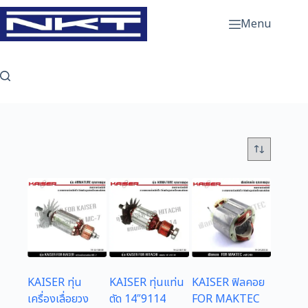
Skip
to
Menu
content
KAISER ทุ่น
KAISER ทุ่นแท่น
KAISER ฟิลคอย
เครื่องเลื่อยวง
ตัด 14″9114
FOR MAKTEC