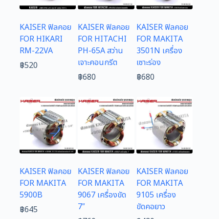
KAISER ฟิลคอย
KAISER ฟิลคอย
KAISER ฟิลคอย
FOR HIKARI
FOR HITACHI
FOR MAKITA
RM-22VA
PH-65A สว่าน
3501N เครื่อง
เจาะคอนกรีต
เซาะร่อง
฿
520
฿
680
฿
680
KAISER ฟิลคอย
KAISER ฟิลคอย
KAISER ฟิลคอย
FOR MAKITA
FOR MAKITA
FOR MAKITA
5900B
9067 เครื่องขัด
9105 เครื่อง
7″
ขัดคอยาว
฿
645