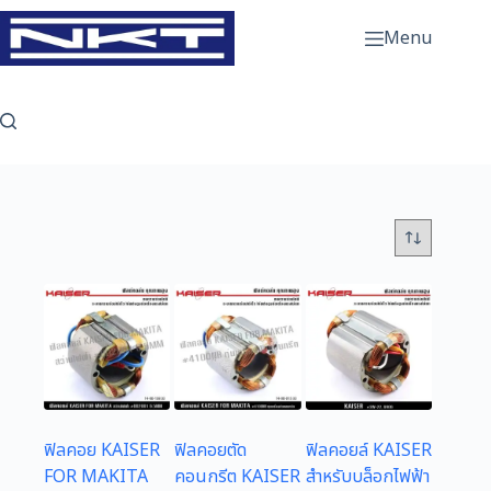
Skip
to
Menu
content
ฟิลคอย KAISER
ฟิลคอยตัด
ฟิลคอยล์ KAISER
FOR MAKITA
คอนกรีต KAISER
สำหรับบล็อกไฟฟ้า