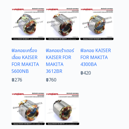
ฟิลคอยเครื่อง
ฟิลคอยเร้าเตอร์
ฟีลคอย KAISER
เลื่อย KAISER
KAISER FOR
FOR MAKITA
FOR MAKITA
MAKITA
4300BA
5600NB
3612BR
฿
420
฿
276
฿
760