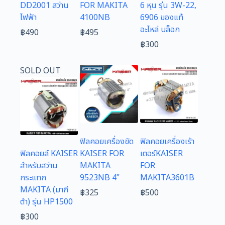
DD2001 สว่าน
FOR MAKITA
6 หุน รุ่น 3W-22,
ไฟฟ้า
4100NB
6906 ของแท้
อะไหล่ บล็อก
฿
490
฿
495
฿
300
SOLD OUT
ฟิลคอยเครื่องขัด
ฟิลคอยเครื่องเร้า
ฟิลคอยล์ KAISER
KAISER FOR
เตอร์KAISER
สำหรับสว่าน
MAKITA
FOR
กระแทก
9523NB 4″
MAKITA3601B
MAKITA (มากี
฿
325
฿
500
ต้า) รุ่น HP1500
฿
300